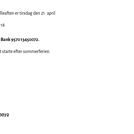
eaften er tirsdag den 21. april.
 18.
 Bank 9570 13450072.
at starte efter sommerferien.
50072