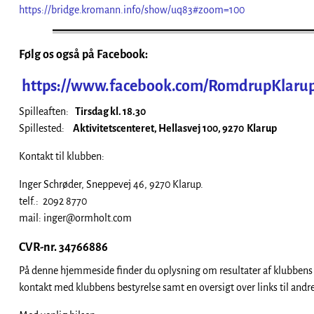
https://bridge.kromann.info/show/uq83#zoom=100
Følg os også på Facebook:
https://www.facebook.com/RomdrupKlarupB
Spilleaften:
Tirsdag kl. 18.30
Spillested:
Aktivitetscenteret, Hellasvej 100, 9270 Klarup
Kontakt til klubben:
Inger Schrøder, Sneppevej 46, 9270 Klarup.
telf.: 2092 8770
mail: inger@ormholt.com
CVR-nr. 34766886
På denne hjemmeside finder du oplysning om resultater af klubbens 
kontakt med klubbens bestyrelse samt en oversigt over links til andr